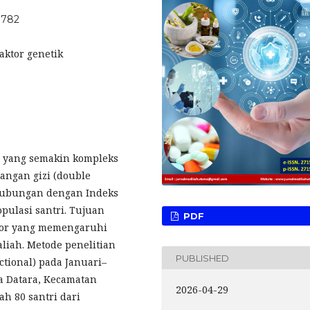
.782
aktor genetik
i yang semakin kompleks
angan gizi (double
rhubungan dengan Indeks
pulasi santri. Tujuan
PDF
ktor yang memengaruhi
liah. Metode penelitian
PUBLISHED
tional) pada Januari–
a Datara, Kecamatan
2026-04-29
h 80 santri dari