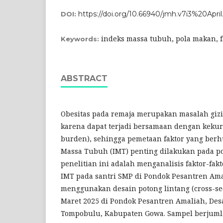
https://doi.org/10.66940/jmh.v7i3%20April
DOI:
indeks massa tubuh, pola makan, f
Keywords:
ABSTRACT
Obesitas pada remaja merupakan masalah giz
karena dapat terjadi bersamaan dengan kekur
burden), sehingga pemetaan faktor yang be
Massa Tubuh (IMT) penting dilakukan pada po
penelitian ini adalah menganalisis faktor-fa
IMT pada santri SMP di Pondok Pesantren Ama
menggunakan desain potong lintang (cross-sec
Maret 2025 di Pondok Pesantren Amaliah, Des
Tompobulu, Kabupaten Gowa. Sampel berjumla