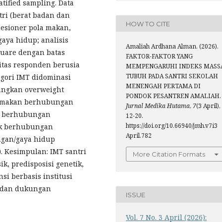
atified sampling. Data
ri (berat badan dan
HOW TO CITE
uesioner pola makan,
/gaya hidup; analisis
Amaliah Ardhana Alman. (2026).
uare dengan batas
FAKTOR-FAKTOR YANG
tas responden berusia
MEMPENGARUHI INDEKS MASS
TUBUH PADA SANTRI SEKOLAH
tegori IMT didominasi
MENENGAH PERTAMA DI
dangkan overweight
PONDOK PESANTREN AMALIAH.
ola makan berhubungan
Jurnal Medika Hutama
,
7
(3 April),
sik berhubungan
12-20.
https://doi.org/10.66940/jmh.v7i3
tik berhubungan
April.782
ungan/gaya hidup
. Kesimpulan: IMT santri
More Citation Formats
k, predisposisi genetik,
si berbasis institusi
u dan dukungan
ISSUE
Vol. 7 No. 3 April (2026):