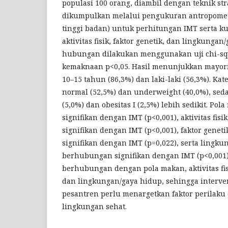
populasi 100 orang, diambil dengan teknik str
dikumpulkan melalui pengukuran antropomet
tinggi badan) untuk perhitungan IMT serta k
aktivitas fisik, faktor genetik, dan lingkungan
hubungan dilakukan menggunakan uji chi-sq
kemaknaan p<0,05. Hasil menunjukkan mayori
10–15 tahun (86,3%) dan laki-laki (56,3%). Ka
normal (52,5%) dan underweight (40,0%), se
(5,0%) dan obesitas I (2,5%) lebih sedikit. P
signifikan dengan IMT (p<0,001), aktivitas fi
signifikan dengan IMT (p<0,001), faktor gene
signifikan dengan IMT (p=0,022), serta lingk
berhubungan signifikan dengan IMT (p<0,001)
berhubungan dengan pola makan, aktivitas fisi
dan lingkungan/gaya hidup, sehingga interven
pesantren perlu menargetkan faktor perilak
lingkungan sehat.